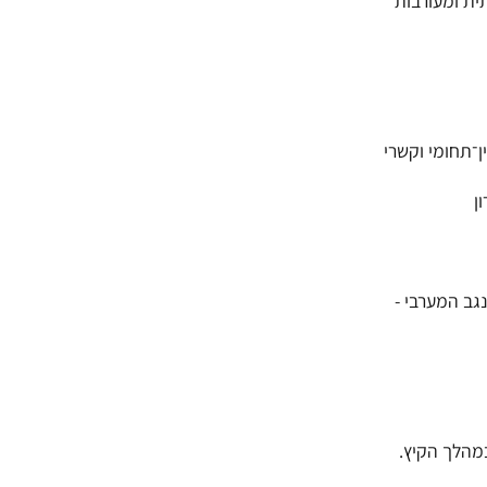
ית ומעורבות
ן־תחומי וקשרי
גב המערבי -