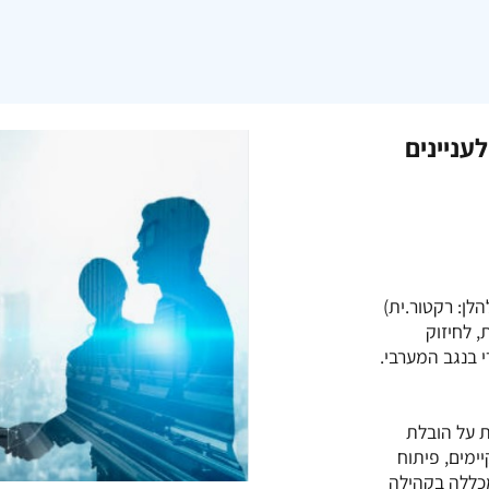
עניינים
לן: רקטור.ית)
, לחיזוק
 על הובלת
ימים, פיתוח
כללה בקהילה