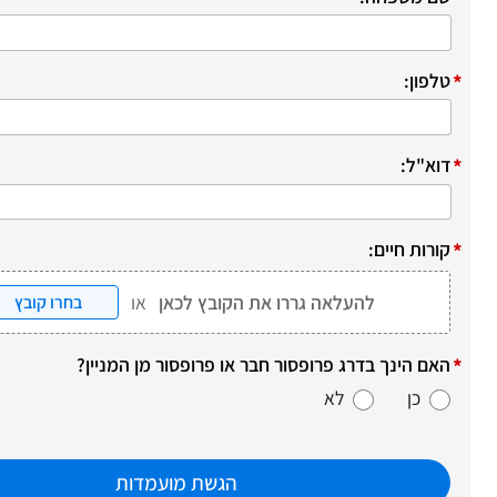
*
טלפון:
*
דוא"ל:
*
קורות חיים:
להעלאה גררו את הקובץ לכאן
או
בחרו קובץ
*
האם הינך בדרג פרופסור חבר או פרופסור מן המניין?
כן
לא