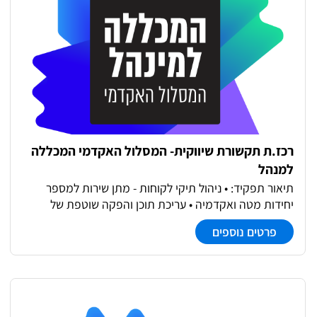
רכז.ת תקשורת שיווקית- המסלול האקדמי המכללה
למנהל
תיאור תפקיד: • ניהול תיקי לקוחות - מתן שירות למספר
יחידות מטה ואקדמיה • עריכת תוכן והפקה שוטפת של
חומרים שיווקיים (באנרים, ניוזלטרים, סרטונים, מצגות,
פרטים נוספים
חוברות, כתבות תוכן ועוד) • ניהול אירועים וכנסים שיווקיים –
משלב התכנון ועד הפקת האירוע, ניהול ספקים • עבודה מול
ממשקים פנימיים וחיצוניים, כולל רכש מול ספקים