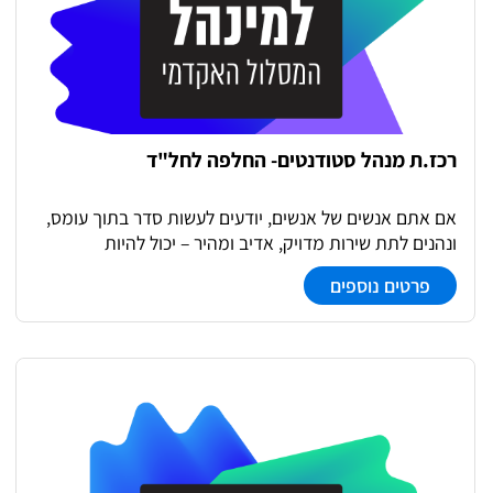
רכז.ת מנהל סטודנטים- החלפה לחל"ד
אם אתם אנשים של אנשים, יודעים לעשות סדר בתוך עומס,
ונהנים לתת שירות מדויק, אדיב ומהיר – יכול להיות
שמקומכם איתנו. אנחנו מחפשים רכז.ת שיצטרף לצוות מנהל
פרטים נוספים
הסטודנטים ויהיה כתובת מקצועית ואנושית לסטודנטים
לאורך הדרך. • מתן שרות ומענה לפניות הסטודנטים במכלול
הערוצים הקיימים. • טיפול אדמיניסטרטיבי שוטף ועדכון
שוטף של מידע • ליווי תהליכי רישום ופתיחת סמסטרים •
עבודה עם נתונים: הפקת דוחות, מעקב ובקרה • עבודה מול
ממשקים פנים-ארגוניים • השתתפות באירועים וכנסים