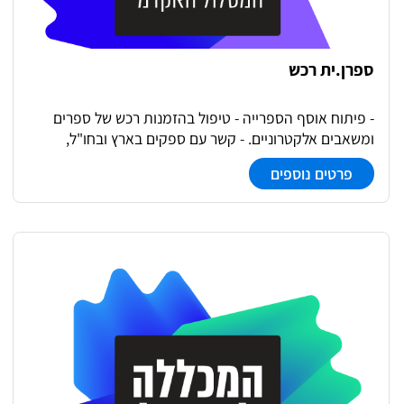
ספרן.ית רכש
- פיתוח אוסף הספרייה - טיפול בהזמנות רכש של ספרים
ומשאבים אלקטרוניים. - קשר עם ספקים בארץ ובחו"ל,
מעקב ועדכון חשבוניות. - מתן שירותי ייעץ - טיפול ברשימות
פרטים נוספים
קריאה לקורסים, הדרכה - תורנויות בדלפק ההשאלה -
השתלבות בפרויקטים שונים של צוותי עבודה בספרייה.