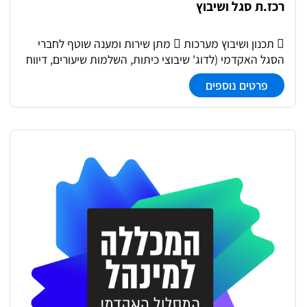
רכז.ת סגל ושיבוץ
 תכנון ושיבוץ מערכות  מתן שירות ומענה שוטף לחברי
הסגל האקדמי (לדוג' שיבוצי כיתות, השלמות שיעורים, דיווח
תשלומים חודשי וכד')  טיפול בתקציבי סגל אקדמי  בניית
פרטים נוספים
לוח בחינות ומעקב אחר שינויים  אחריות על הממשק בין
סגל ההוראה למנהל הסטודנטים  אחריות על קליטת חברי
סגל ביחידות ההוראה: קבלת סילבוסים, שיבוץ חדרי מרצים
 טיפול בהזמנות רכש של ביה"ס לחשבונאות.  פרסום
נהלים והנחיות בהתאם לגאנט שנתי