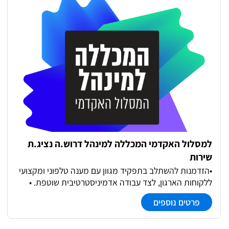
למסלול האקדמי המכללה למינהל דרוש.ה נציג.ת
שירות
•הזדמנות להשתלב בתפקיד מגוון עם מענה טלפוני ומקצועי
ללקוחות הארגון, לצד עבודה אדמיניסטרטיבית שוטפת. •
עבודה בסביבה נעימה, דינמית ומשפחתית, עם ממשקים
פרטים נוספים
וגורמים שונים בארגון.