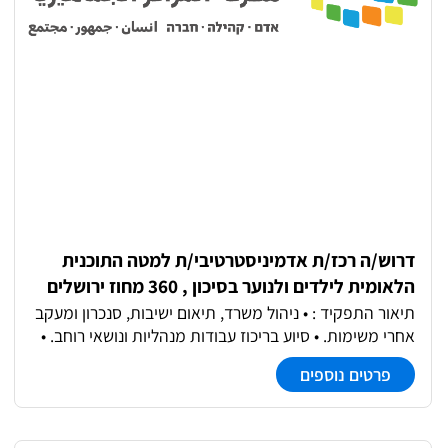
דרוש/ה רכז/ת אדמיניסטרטיבי/ת למטה התוכנית
הלאומית לילדים ולנוער בסיכון , 360 מחוז ירושלים
תיאור התפקיד : • ניהול משרד, תיאום ישיבות, סנכרון ומעקב
אחרי משימות. • סיוע בריכוז עבודות מנהליות ונושאי רוחב. •
ביצוע מעקב ובקרה על פעולות התוכנית, בהתאם לדרישות
פרטים נוספים
הממונה ובהתאם למדיניות התוכנית. • עבודה מול
תקציבאית התוכנית או מי –מטעמה.