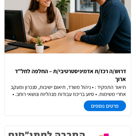
ואחריות על תקציב שנתי של הפרויקט. • מתן מענה מקצועי
ותפעולי לגורמים השונים המעורבים בתוכנית.
דרוש/ה רכז/ת אדמיניסטרטיבי/ת – החלפה לחל"ד
ארוך
תיאור התפקיד : • ניהול משרד, תיאום ישיבות, סנכרון ומעקב
אחרי משימות. • סיוע בריכוז עבודות מנהליות ונושאי רוחב. •
ביצוע מעקב ובקרה על פעולות התוכנית, בהתאם לדרישות
פרטים נוספים
הממונה ובהתאם למדיניות התוכנית. • עבודה מול תקציב
התוכנית.