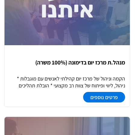
מנהל.ת מרכז יום בדימונה (100% משרה)
הקמה וניהול של מרכז יום קהילתי לאנשים עם מוגבלות *
ניהול, ליווי ופיתוח של צוות רב מקצועי * הובלת תהליכים
אישיים של המשתתפים והמשתתפות * יצירת שותפויות עם
פרטים נוספים
המרכז הקהילתי, הרשות וגורמי מקצוע * פיתוח הזדמנויות
להשתתפות משמעותית בקהילה משרה מלאה | 5 ימים
בשבוע