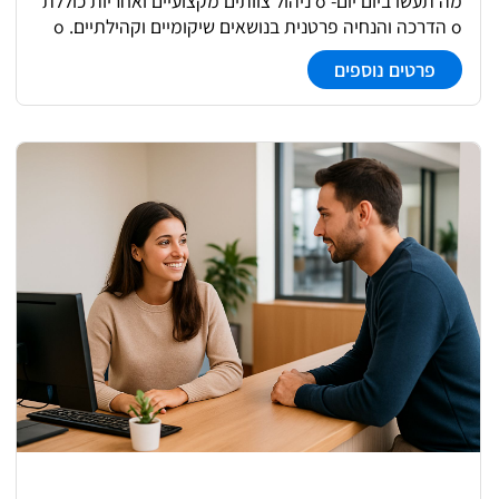
מה תעשו ביום יום- o ניהול צוותים מקצועיים ואחריות כוללת
וגמישות בשעות העבודה. • ניסיון בהדרכה, הנחיה או עמידה
o הדרכה והנחיה פרטנית בנושאים שיקומיים וקהילתיים. o
מול קהל - יתרון.
קידום וניהול שיתופי פעולה אזוריים o פיתוח תוכן מקצועי,
פרטים נוספים
ניהול ובקרת איכות מה תקבלו – o הדרכות אישיות
וקבוצתיות מקצועיות וקבועות o השתלמויות וקורסים
פנימיים וחיצוניים o משרה גמישה המאפשרת איזון בית
עבודה o עבודה יציבה וקבועה מי אנחנו: תכנית "עמיתים
לבוגרים" מקדמת שיקום של אנשים עם מגבלה נפשית על ידי
פעילויות פנאי ותרבות והיא מודל ייחודי לשיקום בתוך
הקהילה.