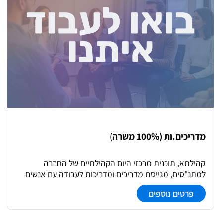
מדריכים.ות (100% משרה)
קהילתא, תוכנית מרכזי היום הקהילתיים של החברה
למתנ"סים, מגייסת מדריכים ומדריכות לעבודה עם אנשים
ונשים עם מוגבלות/ במסגרת התפקיד: - ליווי המשתתפים
פרטים נוספים
והמשתתפות לאורך היום - הובלת פעילויות אישיות
וקבוצתיות - עבודה כחלק מצוות מקצועי מלווה ומודרך -
הזדמנות ללמוד, להתפתח ולהשפיע בכל יום מחדש משרה