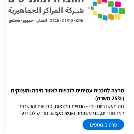
מרצה לתכנית עמיתים לזכויות לאזור חיפה והעמקים
(25% משרה)
מה תעשו ביום יום- • הנחיית הרצאות, סדנאות והכשרות
למתמודדים, בני משפחה ואנשי מקצוע, תוך שילוב ידע
מניסיון אישי לצד ידע מקצועי. • למידה והעמקה בתכנים
פרטים נוספים
מקצועיים בתחומי בריאות הנפש, זכויות והחלמה. • קשר עם
גורמי שיקום ואנשי מקצוע לקידום ושיווק התכנית. •