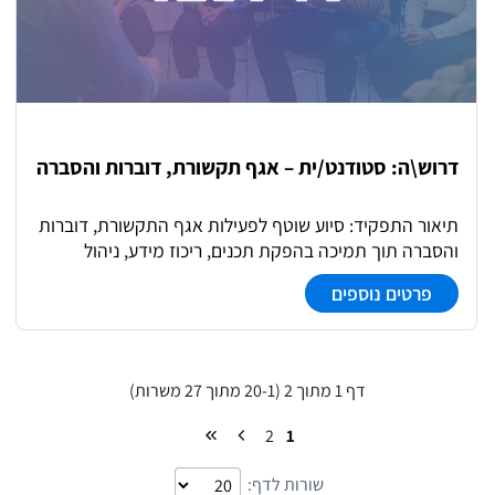
דרוש\ה: סטודנט/ית – אגף תקשורת, דוברות והסברה
תיאור התפקיד: סיוע שוטף לפעילות אגף התקשורת, דוברות
והסברה תוך תמיכה בהפקת תכנים, ריכוז מידע, ניהול
אדמיניסטרטיבי ופרויקטים תקשורתיים, כחלק מצוות אגף
פרטים נוספים
מקצועי וארצי. תחומי אחריות עיקריים: • סיוע בהפקת
חומרים תקשורתיים: טקסטים, מצגות, תכני דיגיטל והסברה •
איסוף וריכוז מידע מהשטח ומהאגפים השונים • תמיכה
בניהול פרויקטים, קמפיינים ואירועים • עבודה שוטפת מול
דף 1 מתוך 2 (20-1 מתוך 27 משרות)
ספקים חיצוניים (גרפיקה, סושיאל, מדיה) • סיוע בניהול
ותפעול נכסים דיגיטליים (אתר, מערכות תוכן, ארכיון חומרים)
2
1
• תמיכה אדמיניסטרטיבית בפעילות האגף בהתאם לצורך
שורות לדף: