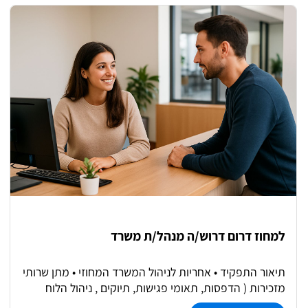
מלאה | 5 ימים בשבוע | המרכז הקהילתי דימונה
למחוז דרום דרוש/ה מנהל/ת משרד
תיאור התפקיד • אחריות לניהול המשרד המחוזי • מתן שרותי
מזכירות ( הדפסות, תאומי פגישות, תיוקים , ניהול הלוח
הארגוני, ניהול הידע הארגוני וכו') למנהל וצוות העובדים