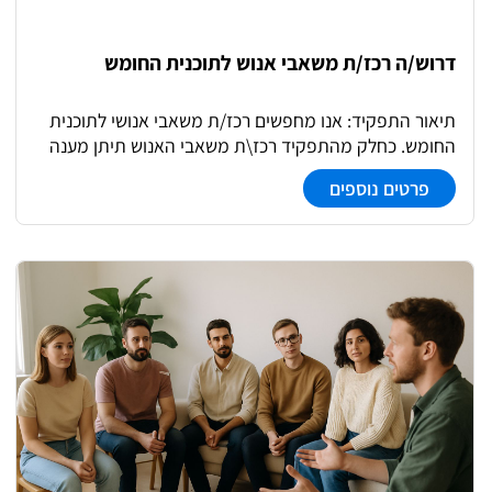
דרוש/ה רכז/ת משאבי אנוש לתוכנית החומש
תיאור התפקיד: אנו מחפשים רכז/ת משאבי אנושי לתוכנית
החומש. כחלק מהתפקיד רכז\ת משאבי האנוש תיתן מענה
מקצועי לכלל עובדי התוכנית בנושאים הבאים: - קליטת
פרטים נוספים
עובדים שעתיים חדשים - הסבר ומילוי טופס 101 - הקמת
העובדים במערכות הממוחשבות של החברה - הדרכת
עובדים בנושא דיווח נוכחות - כתיבת חומרי הדרכה והפצתם
לעובדים - מתן מענה בכל נושא כ"א לעובדים בשטח - ריכוז
וטיפול בכל מסמכי העובדים והעברתם לשכר - מעקב וניהול
דוחות נוכחות ויצוא נתונים לשכר - ביצוע סיומי העסקה
ושימועים כנדרש - טיפול בכל נושאי כ"א ושכר ככל שיידרש על
ידי הממונה