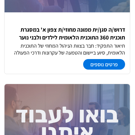
ביצוע ודוחות מקצועיים ● עבודה בסביבה מרובת ממשקים
ושותפויות
דרוש/ה סגן/ית ממונה מחוזי/ת צפון א' במסגרת
תוכנית 360 התוכנית הלאומית לילדים ולבני נוער
בסיכון.
תיאור התפקיד: חבר בצוות הניהול המחוזי של התוכנית
הלאומית, סיוע ביישום והטמעה של עקרונות ודרכי הפעולה
של התוכנית במחוז וביישובים שבתחומי המחוז. הנחייה וליווי
פרטים נוספים
מקצועי של מנהלי 360 ברשויות המקומיות, פתרון בעיות
שוטפות, ביצוע פיקוח ובקרה על יישום התוכנית. סיוע והובלה
בבניה וניהול פורומים בתחומי רוחב שונים.