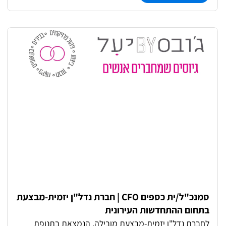
כולל: ✔ ניהול מו"מ עם דיירים ונציגויות ✔ קידום התקשרויות
עם עו"ד, שמאים ואדריכלים ✔ בדיקת פרויקטים, הכנת
הצעות והצגתן ✔ ליווי תהליך ההסכמים והובלת הפרויקט עד
שלב הפינוי
סמנכ"ל/ית כספים CFO | חברת נדל"ן יזמית-מבצעת
בתחום ההתחדשות העירונית
לחברת נדל"ן יזמית-מבצעת מובילה, הנמצאת בתנופת