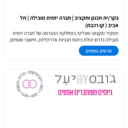
בקר/ית תכנון ותקציב | חברה יזמית מובילה | תל
אביב ( קו רכבת)
תפקיד מקצועי ואנליטי במחלקת ההנדסה של חברה יזמית
מובילה נדרש יכולת ניתוח תכניות אדריכליות, חישובי שטחים,
בקרה על תכניות מכר והפקת נתונים תכנוניים ותקציביים
פרטים נוספים
לפרויקטי מגורים והתחדשות עירונית. תפקיד שקט ומעמיק,
עם הרבה אחריות, עבודה מדויקת מול אקסלים וטבלאות,
ושיתוף פעולה שוטף עם שמאי החברה והמהנדס הראשי
לצורך בניית אומדני עלויות הקמה ותמחור פרויקטים.