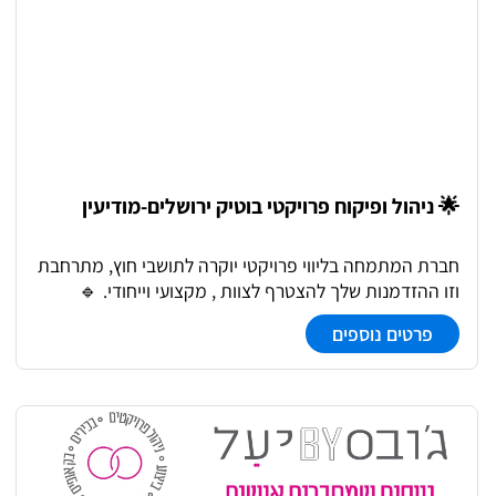
🌟 ניהול ופיקוח פרויקטי בוטיק ירושלים-מודיעין
חברת המתמחה בליווי פרויקטי יוקרה לתושבי חוץ, מתרחבת
וזו ההזדמנות שלך להצטרף לצוות , מקצועי וייחודי. 🔹
הובלה של צוות יועצים, ניתוח מכרזים, מפרטים ולוחות זמנים
פרטים נוספים
🔹 ניהול תקציב ולו"ז בקפדנות, כולל מו"מ מול קבלנים
וספקים 🔹 הבנה מעמיקה בתכניות לביצוע, כתבי כמויות,
פרטי גמר 🔹 סנכרון בין כלל הגורמים 🔹 זיהוי מוקדם של
כשלים וסיכונים וניהול פתרונות בזמן אמת 📍 מיקום: מודיעין
וירושלים 🚗 כולל רכב, מחשב ונייד | שילוב משרד ושטח