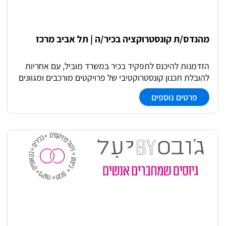
מהנדס/ת קונסטרוקציה בכיר/ה | תל אביב מרכז
הזדמנות להיכנס לתפקיד בכיר במשרד מוביל, עם אחריות
להובלת תכנון קונסטרוקטיבי של פרויקטים מורכבים ומגוונים
- משלב הקונספט ועד פיקוח עליון. התפקיד כולל עבודה
פרטים נוספים
ישירה מול אדריכלים ויועצים, בקרה הנדסית והובלת
תהליכים, לצד חניכה והובלה של צוות מהנדסים.