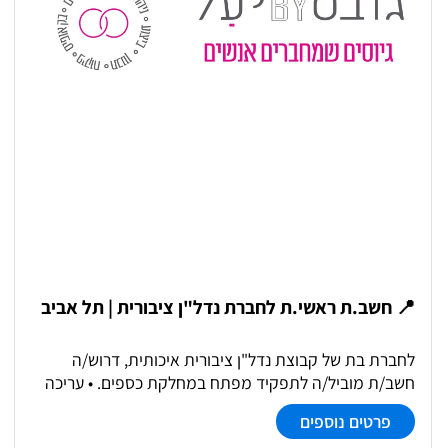
📍 חשב.ת ראשי.ת לחברת נדל"ן ציבורית | תל אביב
לחברת בת של קבוצת נדל"ן ציבורית איכותית, דרוש/ה
חשב/ת מוביל/ה לתפקיד מפתח במחלקת כספים. • עריכה
והכנה של דוחות כספיים לפי תקנות ניירות ערך ותקני IFRS •
פרטים נוספים
הובלת מערך הבקרה הפנימית (SOX) וניהול ממשקי דיווח •