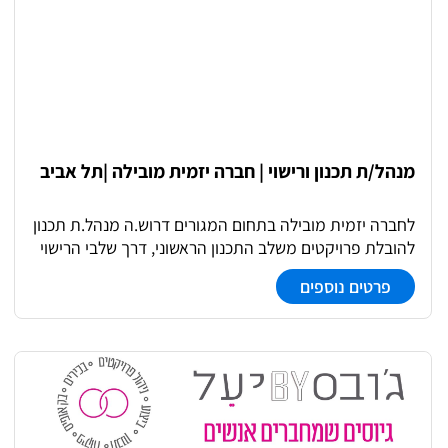
מנהל/ת תכנון ורישוי | חברה יזמית מובילה |תל אביב
לחברה יזמית מובילה בתחום המגורים דרוש.ה מנהל.ת תכנון
להובלת פרויקטים משלב התכנון הראשוני, דרך שלבי הרישוי
והליווי הסטטוטורי ועד המעבר לביצוע. התפקיד כולל ניהול
פרטים נוספים
תכנון כולל של פרויקטי מגורים, תיאום בין צוותי האדריכלות
והיועצים, עבודה שוטפת מול רשויות התכנון ובקרה על לוחות
זמנים ואיכות התכנון. התפקיד כולל ממשק שוטף עם הנהלת
החברה והובלת תהליכי תכנון מורכבים במספר פרויקטים
במקביל.