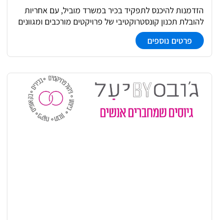
הזדמנות להיכנס לתפקיד בכיר במשרד מוביל, עם אחריות
להובלת תכנון קונסטרוקטיבי של פרויקטים מורכבים ומגוונים
- משלב הקונספט ועד פיקוח עליון. התפקיד כולל עבודה
פרטים נוספים
ישירה מול אדריכלים ויועצים, בקרה הנדסית והובלת
תהליכים, לצד חניכה והובלה של צוות מהנדסים.