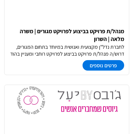
מנהל/ת פרויקט בביצוע לפרויקט מגורים | משרה
מלאה | השרון
לחברת נדל"ן מקצועית ואנושית במיוחד בתחום המגורים,
דרוש/ה מנהל/ת פרויקט בביצוע לפרויקט רוחבי ומעניין בהוד
השרון רגע לפני עלייה לשטח. סטנדרט ביצוע גבוה, גב
פרטים נוספים
מקצועי ויחס אישי. ניהול פרויקט מגורים משלב הקמה ועד
מסירה הובלת צוותי שטח, קבלני משנה, ספקים ויועצים
מעקב לוחות זמנים, תקציב ויעדי פרויקט ניהול ממשקים
מרובים בשטח ובמטה אחריות מלאה על איכות הביצוע, סדר
ובקרה דרישות: