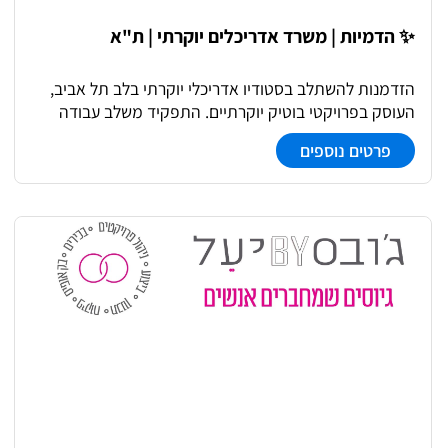
✨ הדמיות | משרד אדריכלים יוקרתי | ת"א
הזדמנות להשתלב בסטודיו אדריכלי יוקרתי בלב תל אביב,
העוסק בפרויקטי בוטיק יוקרתיים. התפקיד משלב עבודה
קריאטיבית כחלק מתהליך התכנון משלב הקונספט ועד
פרטים נוספים
יצירת הדמיות ברמה גבוהה. עבודה צמודה עם צוותי תכנון
ואדריכלים, הבנה עמוקה של שפה אדריכלית ותרגום רעיונות
תכנוניים להדמיות מדויקות ואסתטיות.