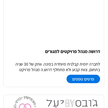
דרושה מנהל פרויקטים למגורים
לחברה יזמית קבלנית מיוחדת במינה. וותק של 30 שניה
בתחום, צוות קבוע ולא מתחלף דרוש.ה מנהל פרויקט
לפרויקט של שלושה בניינים בהוד השרון, משלב עלייה לקרקע
פרטים נוספים
אם יציבות היא שם המשחק אצלך, יכול להיות שזה בדיוק
בשבילך! - ניהול הפרויקט מא' ועד ת', בקרה על לו"ז ותקציב
📊 - ניהול והנעת צוותי עובדים באתר 👷‍♀️👷‍♂️ - תיאום ועבודה
מול קבלני משנה - משרה מלאה