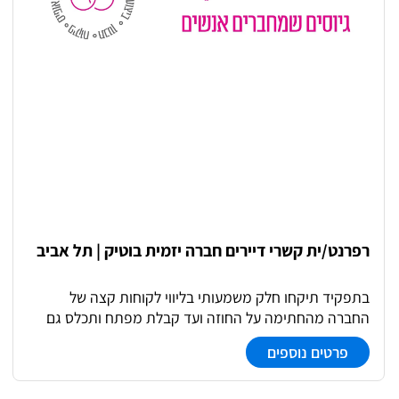
רפרנט/ית קשרי דיירים חברה יזמית בוטיק | תל אביב
בתפקיד תיקחו חלק משמעותי בליווי לקוחות קצה של
החברה מהחתימה על החוזה ועד קבלת מפתח ותכלס גם
אחרי. תפקיד ריכוזי עם נגיעה בכל עולמות התוכן מהסכמים,
פרטים נוספים
ערבויות, תיאום מול קבלנים, תהליכי משכנתא, מעקב אחרי
התחייבויות החברה. תפקיד עם עצמאות אמיתית, הרבה