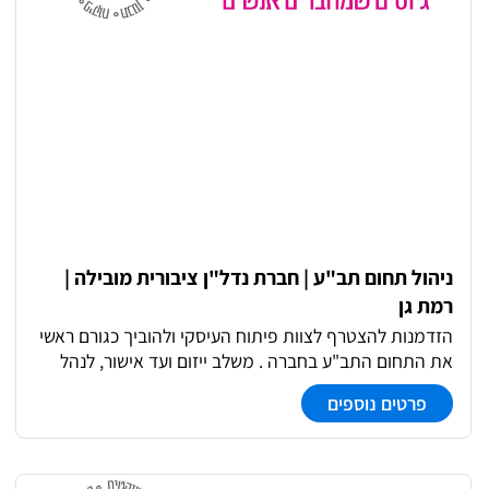
ניהול תחום תב"ע | חברת נדל"ן ציבורית מובילה |
רמת גן
הזדמנות להצטרף לצוות פיתוח העיסקי ולהוביך כגורם ראשי
את התחום התב"ע בחברה . משלב ייזום ועד אישור, לנהל
מול ועדות מקומיות ומחוזיות ולהניע תהליכים תפקיד מעניין
פרטים נוספים
ומאתגר המחזיק - ניהול והובלת הליכים סטטוטוריים
בפרויקטים מגוונים מגורים, תעסוקה, לוגיסטיקה ומסחר -
קידום תב"עות משלב הייזום ועד אישור, כולל בקרת לוחות
זמנים - עבודה מול יזמים, רשויות , ועדות מקומיות ומחוזיות -