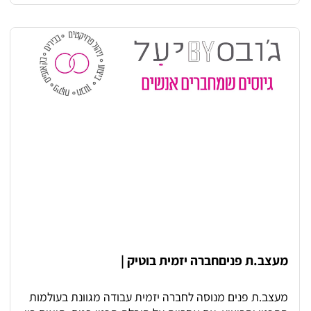
פיקוח על תהליכי רכש ותשלומים לספקים בארץ ובחו״ל (כולל
ארה״ב) • ניהול תקציבים פרויקטליים ושוטפים • טיפול
בדוחות מס והיבטי מיסוי מורכבים • ניתוח עסקאות והשפעה
על קבלת החלטות פיננסיות • יצירת, הטמעה וטיוב של
תהליכי עבודה • עבודה שוטפת מול סמנכ״ל כספים, יועצים
חיצוניים, רו״ח, משפטנים ומעריכי שווי
מעצב.ת פניםחברה יזמית בוטיק |
מעצב.ת פנים מנוסה לחברה יזמית עבודה מגוונת בעולמות