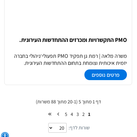
PMO התקשרויות ומכרזים ההתחדשות העירונית.
משרה מלאה | רמת גן תפקיד PMO תפעולי־ניהולי בחברה
יזמית איכותית וצומחת בתחום ההתחדשות העירונית.
הזדמנות להיכנס לעומק העשייה היזמית, לעבוד במטה
פרטים נוספים
החברה וללוות פרויקטים מורכבים משלב המכרזים דרך ניהול
תהליכים, בקרה והתקשרויות. התפקיד כולל עבודה שוטפת
מול הנהלה, מחלקות פנימיות ויועצים חיצוניים, ריכוז חומרים,
מעקב אחר לוחות זמנים והנעת תהליכים מקצה לקצה.
דף 1 מתוך 5 (20-1 מתוך 88 משרות)
סביבת עבודה צעירה, אנרגטית, עם סטנדרט מקצועי גבוה
וצמיחה אמיתית.
5
4
3
2
1
שורות לדף: