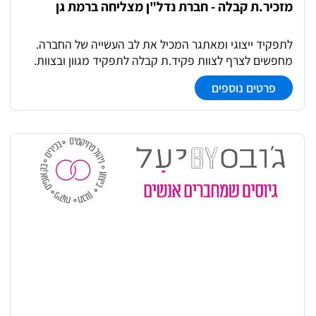
מזכיר.ת קבלה - חברת נדל"ן מצליחה ברמת גן
לתפקיד ייצוגי ומאתגר המכיל את לב העשייה של החברה.
מחפשים לצרף לצוות פקיד.ת קבלה לתפקיד מגוון ובצוות.
ניהול מספר משימות במקביל, יכולת למידה מהירה ורצון
פרטים נוספים
להשתלב בסביבת עבודה מאתגרת ומתגמלת. מומלץ מאוד
למי שרוצה דריסת רגל בעולם הנדל"ן.