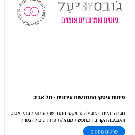
גיוס יועצים ומתכננים וניהול הליכי התכנון
פיתוח עיסקי התחדשות עירונית - תל אביב
חברה יזמית המובילה פרויקטי התחדשות עירונית בתל אביב
והסביבה הקרובה מחפשת מנהל/ת פרויקטים להצטרף
למחלקת התחדשות עירונית עם תשוקה להובלת תהליכים
פרטים נוספים
מורכבים בתחום- משלב האיתור ועד לפינוי והריסה. התפקיד