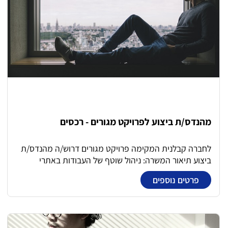
מהנדס/ת ביצוע לפרויקט מגורים - רכסים
לחברה קבלנית המקימה פרויקט מגורים דרוש/ה מהנדס/ת
ביצוע תיאור המשרה: ניהול שוטף של העבודות באתרי
הביצוע מול מנהל העבודה. קידום טופס 4 של הפרויקט
פרטים נוספים
פיקוח על קבלני משנה ווידוא עמידה בלוחות זמנים ודרישות
איכות. תיאום תוכניות עבודה מול מפקחים, יועצים ורשויות.
ניהול ובקרה תקציבית בשטח – חישוב כמויות, מעקב אחרי
ביצוע בפועל. הכנת יומני עבודה ודוחות ביצוע. מתן פתרון