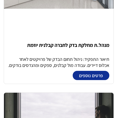
Migration וטעינת נתונים.
מנהל.ת מחלקת בדק לחברה קבלנית יוזמת
תיאור התפקיד: ניהול תחום הבדק של פרויקטים לאחר
אכלוס דיירים. עבודה מול קבלנים, ספקים ומהנדסים בודקים.
ניהול מחלקת שירות לקוחות – רפרנטיות המחלקה וצוות
פרטים נוספים
מנהלי עבודה בבדק. אחריות בקרה וניהול באופן מיטבי, ידע
טכני והנדסי רחב ומתן פתרונות.