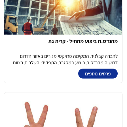
מהנדס.ת ביצוע מתחיל - קרית גת
לחברה קבלנית המקימה פרויקטי מגורים באזור הדרום
דרוש.ה מהנדס.ת ביצוע במסגרת התפקיד: השלבות בצוות
הביצוע וקידום הפן ההנדסי בשלבי השלד בפרויקט מגורים
פרטים נוספים
בקרה ועדכון תוכניות מול יועצים שונים הורדת תוכניות עבודה
מאושרות לביצוע ביצוע חישובי כמויות והזמנות לנדרש לפי
שלב הפרויקט