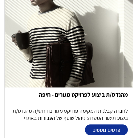
לבעיות בשטח בזמן אמת. עבודה שוטפת מול מנהלי
פרויקטים, מתכננים ובעלי עניין נוספים. תכנון לוחות זמנים
ועמידה ביעדים. הזמנת חומרים לביצוע העבודות.
מהנדס/ת ביצוע לפרויקט מגורים - חיפה
לחברה קבלנית המקימה פרויקט מגורים דרוש/ה מהנדס/ת
ביצוע תיאור המשרה: ניהול שוטף של העבודות באתרי
הביצוע מול מנהל העבודה. קידום טופס 4 של הפרויקט
פרטים נוספים
פיקוח על קבלני משנה ווידוא עמידה בלוחות זמנים ודרישות