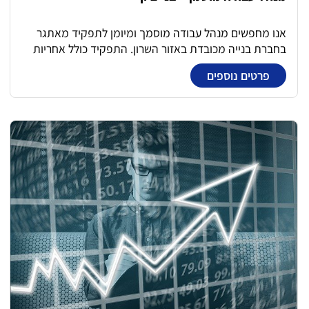
אנו מחפשים מנהל עבודה מוסמך ומיומן לתפקיד מאתגר
בחברת בנייה מכובדת באזור השרון. התפקיד כולל אחריות
על עבודות פיתוח וגמרים, תוך התמחות במבנים יוקרתיים.
פרטים נוספים
עבודה בצוות יחד עם מנהל עבודה נוסף להבטחת ביצוע
איכותי ושמירה על סטנדרטים גבוהים. הזדמנות מצוינת
להצטרף לחברה המובילה בתחומה ולהתקדם בקריירה
מקצועית בתחום הבנייה. מדובר במשרה מלאה.