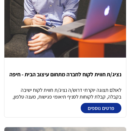
נציג/ת חווית לקוח לחברה מתחום עיצוב הבית - חיפה
לאולם תצוגה יוקרתי דרוש/ה נציג/ת חווית לקוח ישיבה
בקבלה, קבלת לקוחות לסניף תיאומי פגישות, מענה טלפון,
הכנסת פרטי לקוח למערכת ERP תיאומי אספקות מול
פרטים נוספים
משרד טכני ניהול משרד שוטף- מעקב אחר הזמנות מספקים
וטיפול בחשבונותיהם, מעקב גביה מלקוחות, הנפקת קבלות
וחשבוניות ממוחשבות, טיפול בתקבולים המתקבלים הזמנת
מוצרים משלימים מספקי משנה לפי בקשת לקוח קשר עם