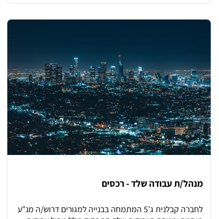
איכות. תיאום תוכניות עבודה מול מפקחים, יועצים ורשויות.
ניהול ובקרה תקציבית בשטח – חישוב כמויות, מעקב אחרי
ביצוע בפועל. הכנת יומני עבודה ודוחות ביצוע. מתן פתרון
לבעיות בשטח בזמן אמת. עבודה שוטפת מול מנהלי
פרויקטים, מתכננים ובעלי עניין נוספים. תכנון לוחות זמנים
ועמידה ביעדים. הזמנת חומרים לביצוע העבודות.
מנהל/ת עבודה שלד - רכסים
לחברה קבלנית ג'5 המתמחה בבנייה למגורים דרוש/ה מנ"ע