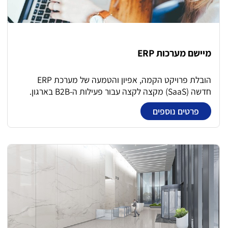
מיישם מערכות ERP
הובלת פרויקט הקמה, אפיון והטמעה של מערכת ERP
חדשה (SaaS) מקצה לקצה עבור פעילות ה-B2B בארגון.
התפקיד משלב יישום מערכת, ניהול ספקים וגורמים
פרטים נוספים
גלובליים, ועבודה מטריציונית מול ממשקי ליבה (3PL)
ומחלקות החברה (סחר, כספים, לוגיסטיקה ותפעול). תחומי
אחריות מרכזיים ניהול הפרויקט מקצה לקצה: אפיון, תכנון,
תיאום ממשקים, בדיקות QA, עלייה לאוויר (Go-Live) וליווי
שוטף. אפיון תהליכים: מיפוי והגדרת תהליכים עסקיים
ומודולים (מכירות, רכש, לוגיסטיקה, מחסן ופיננסים). ניהול
ממשקים: עבודה מול ספקי 3PL, בתי תוכנה, מערכות
חיצוניות וצוותים גלובליים. תיעוד והדרכה: כתיבת מסמכי
אפיון (פונקציונלי וטכני), נהלי עבודה, מדריכי משתמש
והובלת הדרכות לעובדים. ניהול נתונים: הובלת תהליכי Data