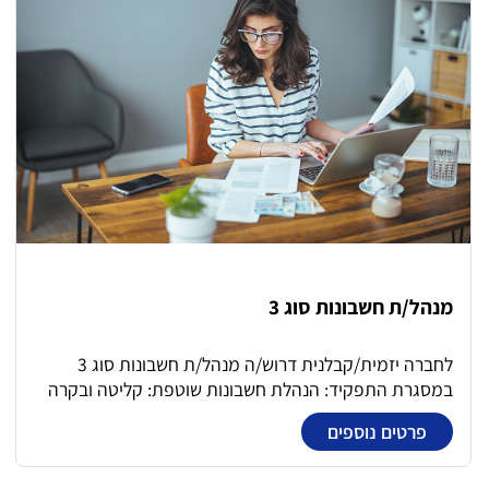
מנהל/ת חשבונות סוג 3
לחברה יזמית/קבלנית דרוש/ה מנהל/ת חשבונות סוג 3
במסגרת התפקיד: הנהלת חשבונות שוטפת: קליטה ובקרה
של חשבוניות ספקים, קבלני משנה ונותני שירותים. התאמת
פרטים נוספים
חוזים מול חשבונות חלקיים המאושרים על ידי מהנדסים
ומנהלי פרויקטים. ניהול מעקב התחייבויות, ביצוע פקודות