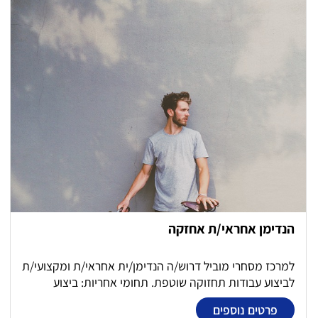
חברת מדידות: תאום מועדי המדידה. מענה ללידים: טיפול
בלידים, זימון לקוח לפגישה עם מעצבת
הנדימן אחראי/ת אחזקה
למרכז מסחרי מוביל דרוש/ה הנדימן/ית אחראי/ת ומקצועי/ת
לביצוע עבודות תחזוקה שוטפת. תחומי אחריות: ביצוע
עבודות תחזוקה כלליות במתחם המסחרי. טיפול בתקלות
פרטים נוספים
שוטפות במבנה ובשטחים הציבוריים. עבודות צבע, גבס,