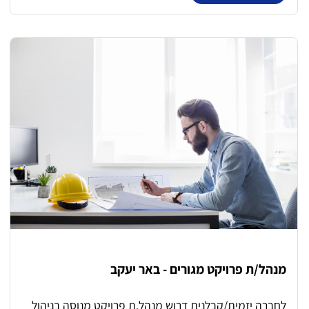
אינסטלציה ותיקונים קלים. החלפת גופי תאורה וטיפול
בתקלות חשמל בסיסיות. ליווי ופיקוח על קבלני שירות
וספקים. שמירה על תקינות, בטיחות ונראות המתחם. היקף
המשרה: מלאה
מנהל/ת פרויקט מגורים - באר יעקב
לחברה יזמית/קבלנית דרוש מנהל.ת פרויקט מנוסה בניהול