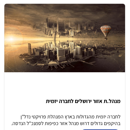
יומן והכנת תשלומים לספקים (כולל ניכויי מס במקור).
הנהלת חשבונות לקוחות ורוכשי דירות: הפקת דרישות
תשלום, חשבוניות מס וקבלות לרוכשים. מעקב אחר פריסות
תשלומים, הצמדות מדד, ריביות וגבייה. הפקת אישורי
מסירה ואישורי יתרות לרוכשים. בנקים, קופות והתאמות:
ביצוע התאמות בנקים שוטפות (לרבות מט"ח וחשבונות ליווי
בנקאי). התאמות כרטיסי אשראי, קופות קטנות וכרטיסי חו"ז.
דיווחים וסגירת חודש/שנה: הכנה וביצוע של דיווחים חודשיים
שוטפים לרשויות המס (מע"מ, מס הכנסה, ניכויים). ביצוע
התאמות מאזניות וטיפול בחיתוכים עד לרמת המאזן. הכנת
החומרים לביקורת רואה חשבון לקראת הדוח השנתי.
מנהל.ת אזור ירושלים לחברה יזמית
לחברה יזמית מהגדולות בארץ המנהלת פרויקטי נדל"ן
בהיקפים גדולים דרוש מנהל אזור כפיפות לסמנכ"ל הנדסה.
התפקיד כולל: ניהול והובלת שלבי התכנון, רישוי וביצוע כולל