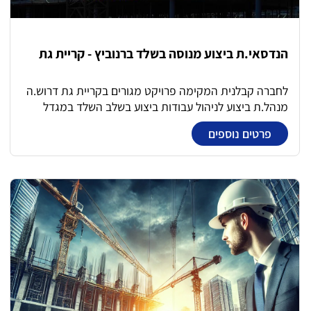
הנדסאי.ת ביצוע מנוסה בשלד ברנוביץ - קריית גת
לחברה קבלנית המקימה פרויקט מגורים בקריית גת דרוש.ה
מנהל.ת ביצוע לניהול עבודות ביצוע בשלב השלד במגדל
מגורים במסגרת התפקיד: קידום עבודות הביצוע בדגש על
פרטים נוספים
יציקות ניהול קבלני משנה וצוותי עובדים קידום עבודות שלד
במגדל מגורים תחת מנהל עבודה משרה מלאה 7:00-17:00
+ שעות נוספות (תלוי יציקות) וימי שישי לסירוגין