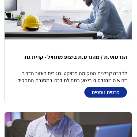
הנדסאי.ת / מהנדס.ת ביצוע מתחיל - קרית גת
לחברה קבלנית המקימה פרויקטי מגורים באזור הדרום
דרוש.ה מהנדס.ת ביצוע בתחילת דרכו במסגרת התפקיד:
השלבות בצוות הביצוע וקידום הפן ההנדסי בשלבי השלד
פרטים נוספים
בפרויקט מגורים בקרה ועדכון תוכניות מול יועצים שונים
הורדת תוכניות עבודה מאושרות לביצוע ביצוע חישובי כמויות
והזמנות לנדרש לפי שלב הפרויקט