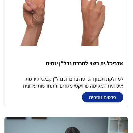
אדריכל.ית רשוי לחברת נדל"ן יזמית
למחלקת תכנון והנדסה בחברת נדל"ן קבלנית יוזמת
איכותית המקימה פרויקטי מגורים והתחדשות עירונית
דרוש/ה אדריכל.ית בעל.ת רישיון במסגרת התפקיד: ביצוע
פרטים נוספים
תכנון לאורך שלבי הפרויקט מתכנון ראשוני ועד תכנון מפורט
וביצוע ניהול והדרכת צוות כולל הכשרה ובקרה תכנונית
נדרשת שליטה ברוויט ואטוקד