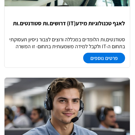
נתונים לוועדות פדגוגיות. • מעקב אחר התקדמות
הסטודנטים. • קשר שוטף עם מנחים אקדמיים.
לאגף טכנולוגיות מידע(IT) דרושים.ות סטודנטים.ות
סטודנטים.ות הלומדים במכללה ורוצים לצבור ניסיון תעסוקתי
בתחום ה-IT ולקבל למידה משמעותית בתחום- זו המשרה
בשבילכם. אנו מחפשים למשרות סטודנט: • נציגי.ות תמיכה
פרטים נוספים
ותחזוקה מונעת בכיתות • נציגי.ות תמיכה טכנית – Help
Desk מכללת ספיר מפעילה מרכז תמיכה טכנית באמצעות
נציגים התומכים בשיעורים המתקיימים בכיתות לימוד
ובמעבדות מחשבים, מבצעים תחזוקת מחשבים, תומכים
בכנסים ואירועים, ומבצעים משימות נוספות לפי צרכי האגף.
במרכז מבצעים גם תמיכה טלפונית במשתמשי קצה תוך
השתלטות מרחוק על מחשבים לצורך פתרון תקלות. הנציגים
עוקבים אחר הפניות, מאפיינים את התקלות, ובמידת הצורך
מעבירים להמשך טיפול ביחידת המחשב עד סגירתן. בנוסף,
תומכים הנציגים בשיעורים המתקיימים בכיתות לימוד
ובמעבדות מחשבים ומבצעים משימות נוספות לפי צרכי