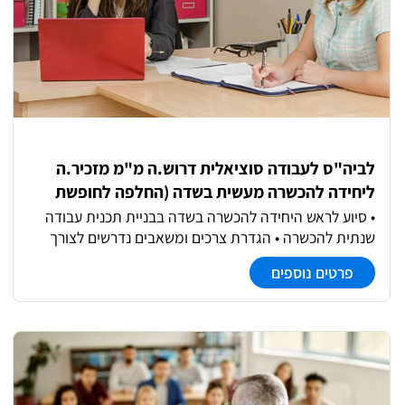
לביה"ס לעבודה סוציאלית דרוש.ה מ"מ מזכיר.ה
ליחידה להכשרה מעשית בשדה (החלפה לחופשת
לידה)
• סיוע לראש היחידה להכשרה בשדה בבניית תכנית עבודה
שנתית להכשרה • הגדרת צרכים ומשאבים נדרשים לצורך
יישום תכנית העבודה • בניית תקציב לפעילות ההכשרה
פרטים נוספים
בשדה ולקורסי המדריכים, מעקב אחר ביצוע מול תכנון, הכנת
דיווח והעברתו לראש התכנית ולרכזת המחלקה. • תכנון לו"ז
פעילות היחידה בהתאם לתכנית הפעילות הכלל בית ספרית.
• שיבוץ סטודנטים להכשרה וטיפול בהחזרי נסיעות. • עבודה
שוטפת מול מרצי הסמינרים • מענה טלפוני, קבלת קהל. •
ריכוז חומרים והשתתפות בוועדות הכשרה • הכנת חומרים
לקורסים, ריכוז עבודות סיכום, הנפקת תעודות למדריכים. •