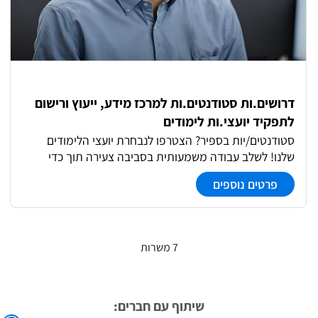
האגף.
דרושים.ות סטודנטים.ות למרכז מידע, ייעוץ ורישום
לתפקיד יועצי.ות לימודים
סטודנטים/יות בספיר? הצטרפו לנבחרת יועצי הלימודים
שלנו! לשלב עבודה משמעותית בסביבה צעירה תוך כדי
הלימודים התפקיד כולל: מתן ייעוץ פרונטלי וטלפוני להכוונת
פרטים נוספים
מתעניינים בלימודים השתתפות בכנסים וימים פתוחים
עבודת צוות מרובת ממשקים סביבת עבודה דינמית וצעירה
7 משרות
שיתוף עם חברים: