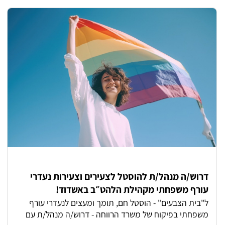
מה בתפקיד? ליווי והדרכה של דיירות בתהליכי הסתגלות,
צמיחה והתפתחות בקהילה חיזוק העצמאות והמיומנויות
היומיומיות יצירת סביבה ביתית, תומכת ומכילה עבודה כחלק
מצוות מקצועי, מסור ומשפחתי דרישות התפקיד: סבלנות,
אמפתיה ויכולת הכלה גבוהה יכולת עבודה עם אוכלוסיות
רגישות גמישות ויכולת להתמודד עם מצבים משתנים נכונות
לעבודה במשמרות - כולל סופי שבוע מה תוכלו לקבל אצלנו?
סבסוד לימודים לתואר טיפולי המלצה חמה ללימודי תואר
שני הזדמנות להיות חלק מהקמה של מסגרת חדשה
וייחודית! סביבת עבודה חמה, מקצועית ותומכת הכשרות
והדרכות מקצועיות שוטפות לאורך כל הדרך מנהלת מסגרת
זמינה לכל שאלה וליווי מקצועי צמוד אפשרויות קידום ופיתוח
אישי העבודה מוכרת כעבודה מועדפת! מיקום: חולון
הצטרפ/י אלינו והיו חלק מצוות שמקים בית חדש - מקום
שמעצים, תומך ומשנה חיים!
דרוש/ה מנהל/ת להוסטל לצעירים וצעירות נעדרי
עורף משפחתי מקהילת הלהט״ב באשדוד!
ל"בית הצבעים" - הוסטל חם, תומך ומעצים לנעדרי עורף
משפחתי בפיקוח של משרד הרווחה - דרוש/ה מנהל/ת עם