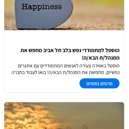
וקידום לתפקידי ניהול והובלה הכשרות מקצועיות והדרכות
שוטפות ומעשירות אפשרות ללימודי תואר שני: המלצה חמה
לאחר שנה + סבסוד לימודים רוצה להצטרף למקום שבו
שליחות, מקצועיות ולב גדול נפגשים? שלח/י קורות חיים
והצטרף/י למשפחה של "לב לנפש".
הוסטל למתמודדי נפש בלב תל אביב מחפש את
המנהל/ת הבא/ה!
הוסטל באווירה צעירה לאנשים המתמודדים עם אתגרים
נפשיים, מחפשת את המנהל/ת הבא/ה! בואו לעבוד בחברה
משפחתית, מקדמת, מעצימה ומאפשרת! מה בתפקיד?
פרטים נוספים
הדרכה רגשית, תהליכית וניהולית. יכולת מיון וגיוס במקצועות
הטיפול. עבודה תחת לחץ וזמינות מלאה. תנאים מצוינים
למתאימים!