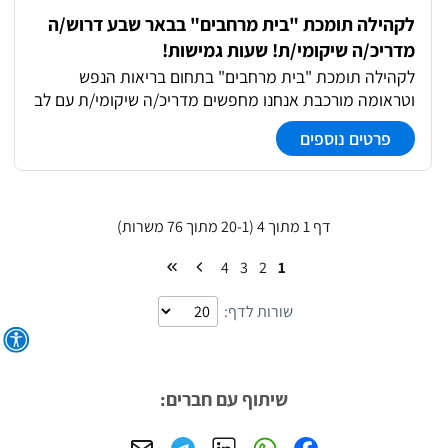
לקהילה תומכת "בית מרחבים" בבאר שבע דרוש/ה
מדריכ/ה שיקומי/ת! שעות גמישות!
לקהילה תומכת "בית מרחבים" בתחום בריאות הנפש
וטראומה מורכבת אנחנו מחפשים מדריכ/ה שיקומי/ת עם לב
ענק בבאר שבע! במסגרת התפקיד: ליווי פרטני של הדיירים
פרטים נוספים
בקהילה ובכל תחומי החיים דיירים שמתמודדים בתחום
בריאות הנפש וטראומה מורכבת עבודה בצוות מוביל ומקצועי
יינתנו הדרכות והכשרות ע"י עובדים סוציאליים תנאים: קבלת
מלגה לתואר טיפולי למתאימים קידום והתפתחות אצלנו
דף 1 מתוך 4 (20-1 מתוך 76 משרות)
בחברה המלצה חמה לתואר שני ועוד!
4
3
2
1
שורות לדף:
שיתוף עם חברים: