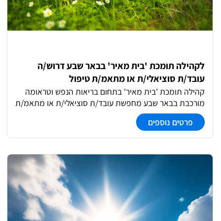
לקהילה תומכת 'בית מאיר' בבאר שבע דרוש/ה
עובד/ת סוציאלי/ת או מתאמ/ת טיפול
קהילה תומכת 'בית מאיר' בתחום בריאות הנפש וטראומה
מורכבת בבאר שבע מחפשת עובד/ת סוציאלי/ת או מתאמ/ת
טיפול לעבודה מלאה במשמעות עבודה עם צוות מוביל
פרטים נוספים
ומקצועי בתחום בריאות הנפש וטראומה!! עבודה מול גורמים
בקהילה, הדרכת צוות מדריכים ועוד תנאים: מענק של 2,000
ש"ח!! שעות 08:00-16:00 - עם גמישות אפשרויות פיתוח
וקידום למתאימים/ות! סבסוד לימודים המלצה חמה לתואר
שני ועוד