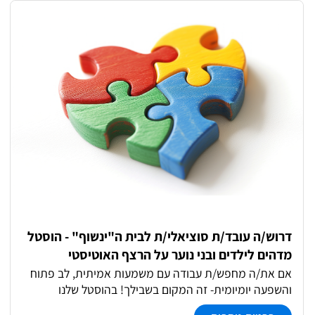
טיפולי המלצה לתואר שני ועוד!
דרוש/ה עובד/ת סוציאלי/ת לבית ה"ינשוף" - הוסטל
מדהים לילדים ובני נוער על הרצף האוטיסטי
באשדוד!
אם את/ה מחפש/ת עבודה עם משמעות אמיתית, לב פתוח
והשפעה יומיומית- זה המקום בשבילך! בהוסטל שלנו
באשדוד תמצא/י בית חם לילדים ובני נוער על הרצף, צוות