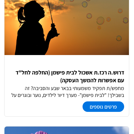
דרוש.ה רכז.ת אשכול לבית פישמן (החלפה לחל"ד
עם אפשרות להמשך העסקה)
מחפש/ת תפקיד משמעותי בבאר שבע והסביבה? זה
בשבילך! "לבית פישמן"- מערך דיור לילדים, נוער ובוגרים על
הרצף האוטיסטי דרוש/ה רכז/ת עם לב גדול ונוכחות מובילה.
פרטים נוספים
מה בתפקיד? * ניהול אשכול: קליטת דיירים, ליווי הורים,
ועדות וישיבות תל"א. * ניהול צוות מדריכים: ישיבות צוות
וסידורי עבודה. * עבודה שוטפת מול גורמי חינוך, רווחה ואנשי
טיפול. * משרה מלאה, א’-ה’, זמינות ליומיים בשבוע בשעות