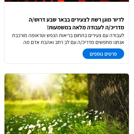
הכלה והובלת תהליכי שינוי יכולת עבודה בצוות ויוזמה אישית
היקף משרה: 50% מיקום: ראשון לציון
לדיור מוגן רשת לצעירים בבאר שבע דרוש/ה
מדריכ/ה לעבודה מלאה במשמעות!
לעבודה עם צעירים בתחום בריאות הנפש וטראומה מורכבת
אנחנו מחפשים מדריכ/ה עם לב רחב ואהבת אדם מה
בתפקיד? ליווי וסיוע למתמודדים בפיתוח מיומנויות אישיות,
פרטים נוספים
עבודה עם צוות וותיק ומקצועי, בניה ועבודה על תוכנית
השיקום של המתמודד/ת וניהול עצמי במגוון תחומי החיים.
תינתן הכשרה מקצועית קבועה! תנאים: היקף משרה גמיש
אפשרויות פיתוח וקידום סבסוד לימודים לתואר טיפולי
המלצה לתואר שני ועוד!