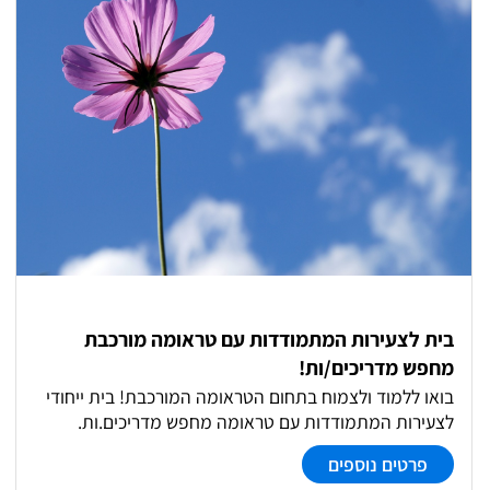
אחר הצהריים. תנאים: משרה מלאה אפשרויות קידום ופיתוח
בחברה סבסוד לימודים המלצה לתואר שני ועוד!
בית לצעירות המתמודדות עם טראומה מורכבת
מחפש מדריכים/ות!
בואו ללמוד ולצמוח בתחום הטראומה המורכבת! בית ייחודי
לצעירות המתמודדות עם טראומה מחפש מדריכים.ות.
התפקיד כולל ליווי אישי וסיוע בפיתוח מיומנויות לחיים,
פרטים נוספים
עבודה על תכניות שיקום וניהול עצמי. יינתנו הדרכות