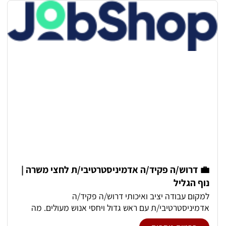
שמירה על סדר וניקיון של המעבדה. -עבודה משולבת שטח +
מעבדה -סיווג ומיון חומרים, ביצוע בדיקות מעבדה, בדיקת
תאימות שעות העבודה : 7:30-16:30. שעות נוספות לפי צורך
💼 דרוש/ה פקיד/ה אדמיניסטרטיבי/ת לחצי משרה |
נוף הגליל
למקום עבודה יציב ואיכותי דרוש/ה פקיד/ה
אדמיניסטרטיבי/ת עם ראש גדול ויחסי אנוש מעולים. מה
כולל התפקיד? - עבודה אדמיניסטרטיבית מגוונת - תיאום