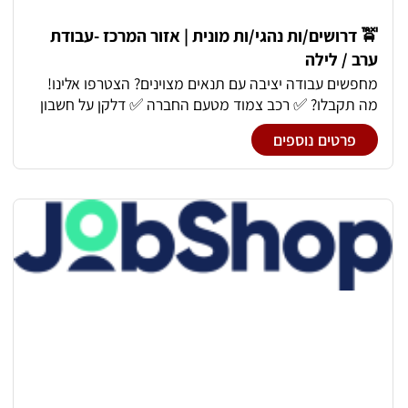
מכירות, שירות, חשיבה עסקית והשפעה אמיתית – נשמח
להכיר אותך!
🚖 דרושים/ות נהגי/ות מונית | אזור המרכז -עבודת
ערב / לילה
מחפשים עבודה יציבה עם תנאים מצוינים? הצטרפו אלינו!
מה תקבלו? ✅ רכב צמוד מטעם החברה ✅ דלקן על חשבון
החברה ✅ סידור עבודה מלא וקבוע ✅ תחילת עבודה מיידית
פרטים נוספים
✅ שכר של 9,000–12,000 ₪ (בהתאם להיקף העבודה) 📞
לפרטים נוספים: 050-876-0050 שלחו וואצאפ עדיף