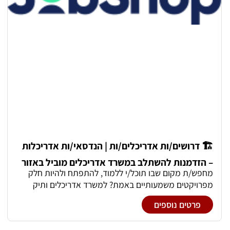
🏗️ דרושים/ות אדריכלים/ות | הנדסאי/ות אדריכלות
– הזדמנות להשתלב במשרד אדריכלים מוביל באזור
מחפש/ת מקום שבו תוכל/י ללמוד, להתפתח ולהיות חלק
כרכור
מפרויקטים משמעותיים באמת? למשרד אדריכלים ותיק
ומוביל, המתמחה בפרויקטים רחבי היקף במגזר העסקי,
פרטים נוספים
דרושים/ות אדריכלים/ות או הנדסאי/ות אדריכלות עם תשוקה
למקצוע, אחריות אישית ושליטה גבוהה ב-Revit. מה עושים