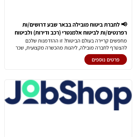
📢 לחברת ביטוח מובילה בבאר שבע דרושים/ות
רפרנטים/ות לביטוח אלמנטרי (רכב ודירות) ולביטוח
חיים ובריאות
מחפשים קריירה בעולם הביטוח? זו ההזדמנות שלכם
להצטרף לחברה מובילה, ליהנות מהכשרה מקצועית, שכר
מתגמל ובונוסים גבוהים בסביבת עבודה צעירה, משפחתית
פרטים נוספים
ומקצועית. תיאור התפקיד: -טיפול בלקוחות קיימים וחדשים
מכירת מוצרי ביטוח והתאמת פתרונות ללקוחות -הפקת
פוליסות ביטוח -טיפול בפוליסות קיימות וחידושים -מתן
שירות וליווי מקצועי ללקוחות -עבודה מול מערכות החברה
היקף המשרה: משרה מלאה מיקום: באר שבע נגישות נוחה
בתחבורה ציבורית 📈 אפשרויות קידום והתפתחות מקצועית
🎯 סביבת עבודה צעירה, מעוצבת, מגובשת ומשפחתית עם
בונוסים גבוהים במיוחד!!