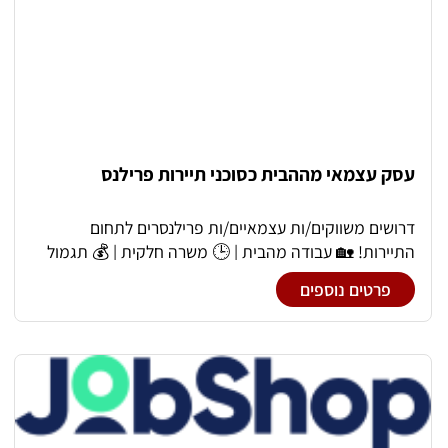
עסק עצמאי מההבית כסוכני תיירות פרילנס
דרושים משווקים/ות עצמאיים/ות פרילנסרים לתחום
התיירות! 🏡 עבודה מהבית | 🕒 משרה חלקית | 💰 תגמול
גבוה למתאימים/ות אם אתם אנשים שאוהבים לעבוד עם
פרטים נוספים
אנשים, מחפשים גמישות ורוצים להשתלב בתחום מרתק
ומתפתח – אנחנו מחפשים אתכם! 📩 להגשת מועמדות
ושליחת קורות חיים: itziko2u@gmail.com