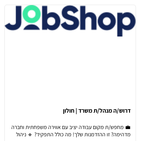
אצלנו? 🏢 תכנון והובלת פרויקטים מורכבים בהיקפים
גדולים: בנייה רוויה מבני מסחר משרדים פרויקטים של 100
יחידות דיור ומעלה -לא עוסקים בבתים פרטיים או בעיצוב
פנים. מה חשוב לנו? ✔ שליטה גבוהה מאוד ב-Revit – חובה
✔ ניסיון ב-Revit מעבר לרמת הבסיס (גם במסגרת פרויקט
גמר נחשב) ✔ חשיבה טכנית והבנה מקצועית ✔ אחריות
אישית, עצמאות, סדר ויכולת לנהל משימות ✔ ראש גדול,
מוטיבציה ורצון ללמוד ולהתפתח גם ג'וניורים מוזמנים להגיש
מועמדות! אם יש לך שליטה טובה ב-Revit ורצון להשתלב
במשרד מקצועי ומוביל – נשמח להכיר אותך. משרה מלאה
🕗 ימים א'-ה' | 08:00–17:00 📍 עבודה מהמשרד באזור
כרכור (קיימת גמישות נקודתית בהתאם לצורך). שכר ותנאים
💰 שכר בהתאם לניסיון. אם את/ה מחפש/ת מקום ללמוד,
להתפתח ולהיות חלק מפרויקטים משמעותיים בקנה מידה
גדול – זו ההזדמנות שלך.
דרוש/ה מנהל/ת משרד | חולון
💼 מחפש/ת מקום עבודה יציב עם אווירה משפחתית וחברה
מדהימה? זו ההזדמנות שלך! מה כולל התפקיד? 🔹 ניהול