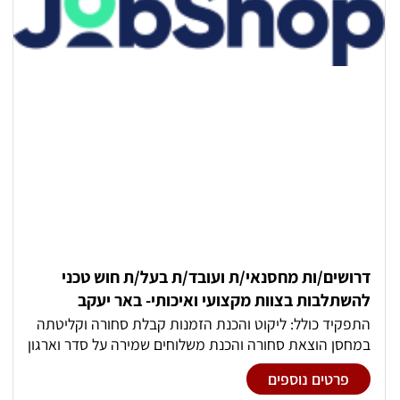
מקצועית ומשפחתית. ✅ סביבת עבודה יציבה, נעימה
ודינמית. ✅ תנאים טובים למתאימים/ות. המשרה מיועדת
לנשים וגברים כאחד.
דרושים/ות מחסנאי/ת ועובד/ת בעל/ת חוש טכני
להשתלבות בצוות מקצועי ואיכותי- באר יעקב
התפקיד כולל: ליקוט והכנת הזמנות קבלת סחורה וקליטתה
במחסן הוצאת סחורה והכנת משלוחים שמירה על סדר וארגון
המחסן עבודה שוטפת בשיתוף פעולה עם צוות העובדים מה
פרטים נוספים
אנחנו מציעים סביבת עבודה נעימה ומשפחתית יציבות