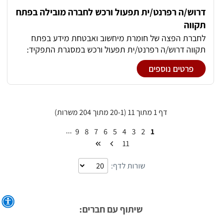
דרוש/ה רפרנט/ית תפעול ורכש לחברה מובילה בפתח
תקווה
לחברת הפצה של חומרת מיחשוב ואבטחת מידע בפתח
תקווה דרוש/ה רפרנט/ית תפעול ורכש במסגרת התפקיד:
*פתיחת מקטים במערכת *הפקת הזמנות רכש כנגד דרישות
פרטים נוספים
רכש בארץ ובחו"ל *ניהול וביצוע מעקב אחר הזמנות ומשלוחי
ייבוא *טיפול בחשבוניות ספק, דיווחים ותביעות מול מערכות
היצרן *התנהלות מול ספקים, עמילות מכס וחברות שילוח
להבטחת עמידה ביעדים משרה מלאה בימים א’-ה’;
דף 1 מתוך 11 (20-1 מתוך 204 משרות)
...
9
8
7
6
5
4
3
2
1
11
שורות לדף:
שיתוף עם חברים: