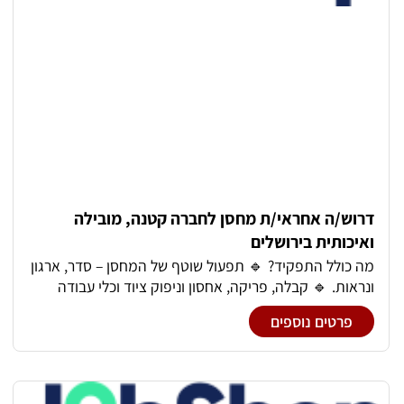
דרוש/ה אחראי/ת מחסן לחברה קטנה, מובילה
ואיכותית בירושלים
מה כולל התפקיד? 🔹 תפעול שוטף של המחסן – סדר, ארגון
ונראות. 🔹 קבלה, פריקה, אחסון וניפוק ציוד וכלי עבודה
לצוותי השטח. 🔹 הכנת ציוד וקיטים בהתאם לתוכנית
פרטים נוספים
העבודה והיערכות ליציאת הצוותים. 🔹 ניהול מלאי, ביצוע
ספירות מלאי ועדכון שוטף במערכת Priority. 🔹 מעקב אחר
ציוד, טיפול בחוסרים, פחת והחזרת ציוד מהשטח. 🔹 תפעול
רכבי החברה מה מציעים? ✅ משרה מלאה בסביבה